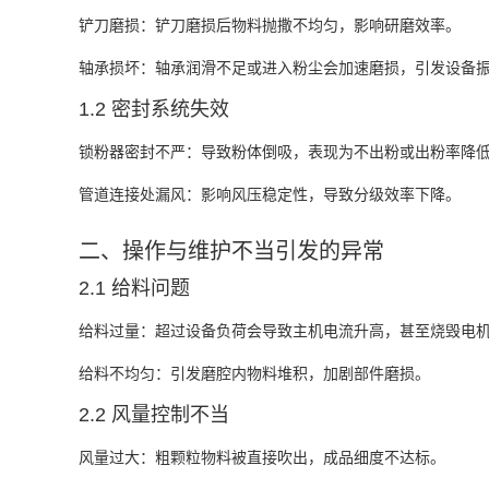
铲刀磨损
‌：铲刀磨损后物料抛撒不均匀，影响研磨效率。
轴承损坏
‌：轴承润滑不足或进入粉尘会加速磨损，引发设备
1.2 密封系统失效
锁粉器密封不严
‌：导致粉体倒吸，表现为不出粉或出粉率降
管道连接处漏风
‌：影响风压稳定性，导致分级效率下降。
二、操作与维护不当引发的异常
2.1 给料问题
给料过量
‌：超过设备负荷会导致主机电流升高，甚至烧毁电
给料不均匀
‌：引发磨腔内物料堆积，加剧部件磨损。
2.2 风量控制不当
风量过大
‌：粗颗粒物料被直接吹出，成品细度不达标。