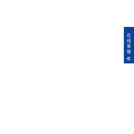
在
线
客
服