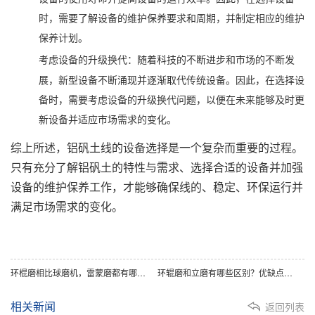
时，需要了解设备的维护保养要求和周期，并制定相应的维护
保养计划。
‌：随着科技的不断进步和市场的不断发
考虑设备的升级换代
展，新型设备不断涌现并逐渐取代传统设备。因此，在选择设
备时，需要考虑设备的升级换代问题，以便在未来能够及时更
新设备并适应市场需求的变化。
综上所述，铝矾土线的设备选择是一个复杂而重要的过程。
只有充分了解铝矾土的特性与需求、选择合适的设备并加强
设备的维护保养工作，才能够确保线的、稳定、环保运行并
满足市场需求的变化。
环棍磨相比球磨机，雷蒙磨都有哪些优势？
环辊磨和立磨有哪些区别？优缺点都有哪些？
相关新闻
返回列表