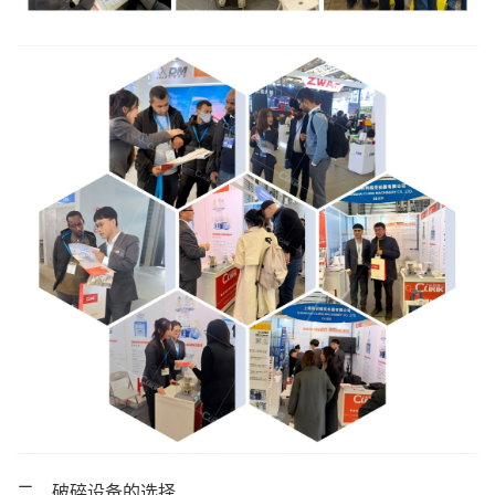
二、破碎设备的选择