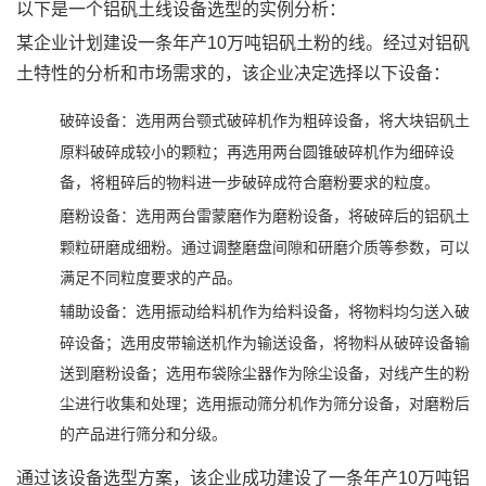
以下是一个铝矾土线设备选型的实例分析：
某企业计划建设一条年产10万吨铝矾土粉的线。经过对铝矾
土特性的分析和市场需求的，该企业决定选择以下设备：
‌：选用两台颚式破碎机作为粗碎设备，将大块铝矾土
破碎设备
原料破碎成较小的颗粒；再选用两台圆锥破碎机作为细碎设
备，将粗碎后的物料进一步破碎成符合磨粉要求的粒度。
‌：选用两台雷蒙磨作为磨粉设备，将破碎后的铝矾土
磨粉设备
颗粒研磨成细粉。通过调整磨盘间隙和研磨介质等参数，可以
满足不同粒度要求的产品。
‌：选用振动给料机作为给料设备，将物料均匀送入破
辅助设备
碎设备；选用皮带输送机作为输送设备，将物料从破碎设备输
送到磨粉设备；选用布袋除尘器作为除尘设备，对线产生的粉
尘进行收集和处理；选用振动筛分机作为筛分设备，对磨粉后
的产品进行筛分和分级。
通过该设备选型方案，该企业成功建设了一条年产10万吨铝