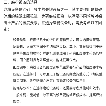
三、磨粉设备的选择
磨粉设备是铝矾土线中的关键设备之一。其主要作用是将破
碎后的铝矾土颗粒进一步研磨成细粉，以满足不同领域对铝
矾土产品的粒度要求。在选择磨粉设备时，需要考虑以下因
素：
‌：根据铝矾土的特性和磨粉要求，可以选择雷蒙磨、
设备类型
球磨机、立磨等不同类型的磨粉设备。其中，雷蒙磨适用于研
磨中等硬度的物料；球磨机则更适用于研磨细度要求较高的物
料；而立磨则具有处理量大、能耗低等优点。
‌：磨粉设备的细度调整范围需要与产品的粒度要求相
细度调整
匹配。在选择时，可以通过了解设备的细度调整方式（如调整
磨盘间隙、改变研磨介质等）来确定设备的适用性。
‌：在选择磨粉设备时，还需要考虑其能耗和效率。
能耗与效率
一般来说，能耗低、效率高的设备更能够降低成本、提高经济
效益。