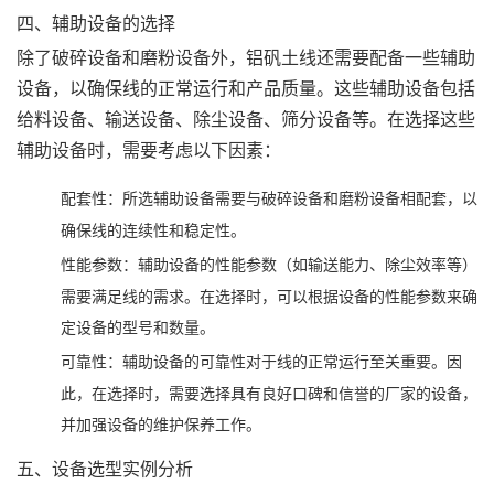
四、辅助设备的选择
除了破碎设备和磨粉设备外，铝矾土线还需要配备一些辅助
设备，以确保线的正常运行和产品质量。这些辅助设备包括
给料设备、输送设备、除尘设备、筛分设备等。在选择这些
辅助设备时，需要考虑以下因素：
‌：所选辅助设备需要与破碎设备和磨粉设备相配套，以
配套性
确保线的连续性和稳定性。
‌：辅助设备的性能参数（如输送能力、除尘效率等）
性能参数
需要满足线的需求。在选择时，可以根据设备的性能参数来确
定设备的型号和数量。
‌：辅助设备的可靠性对于线的正常运行至关重要。因
可靠性
此，在选择时，需要选择具有良好口碑和信誉的厂家的设备，
并加强设备的维护保养工作。
五、设备选型实例分析