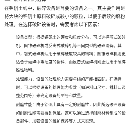
在铝矾土线中，破碎设备是首要的设备之一。其主要作用是
将大块的铝矾土原料破碎成较小的颗粒，以便于后续的磨粉
处理。在选择破碎设备时，需要考虑以下因素：
‌：根据铝矾土的硬度和粒度分布，可以选择颚式破碎
设备类型
机、圆锥破碎机或反击式破碎机等不同类型的破碎设备。其
中，颚式破碎机适用于破碎硬度较高的物料；圆锥破碎机则更
适合于破碎中等硬度的物料；而反击式破碎机则更适用于破碎
脆性物料。
‌：设备的处理能力需要与线的产能相匹配。在选择
处理能力
时，可以根据设备的处理能力参数（如进料口尺寸、排料口调
整范围等）来确定设备的型号和数量。
‌：由于铝矾土具有一定的耐磨性，因此所选破碎设备
耐磨性能
的耐磨性能需要得到保证。这可以通过选择耐磨材料制成的设
备部件、加强设备的维护保养等方式来实现。