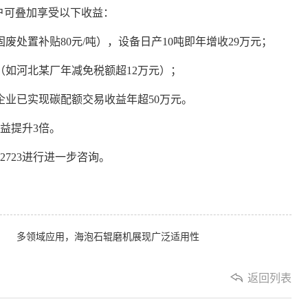
户可叠加享受以下收益：
固废处置补贴
80元/吨），设备日产10吨即年增收29万元；
（如河北某厂年减免税额超
12万元）；
企业已实现碳配额交易收益年超
50万元。
收益提升3倍。
6962723进行进一步咨询。
多领域应用，海泡石辊磨机展现广泛适用性
返回列表