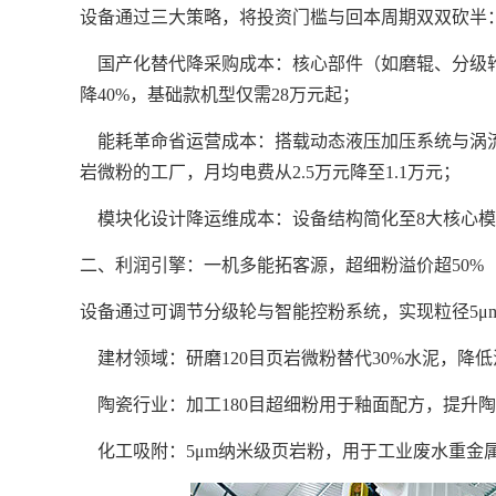
设备通过三大策略，将投资门槛与回本周期双双砍半
国产化替代降采购成本：核心部件（如磨辊、分级
降
40%，基础款机型仅需28万元起；
能耗革命省运营成本：搭载动态液压加压系统与涡
岩微粉的工厂，月均电费从2.5万元降至1.1万元；
模块化设计降运维成本：设备结构简化至
8大核心
二、利润引擎：一机多能拓客源，超细粉溢价超
50%
设备通过可调节分级轮与智能控粉系统，实现粒径
5
建材领域：研磨
120目页岩微粉替代30%水泥，降
陶瓷行业：加工
180目超细粉用于釉面配方，提升
化工吸附：
5μm纳米级页岩粉，用于工业废水重金属