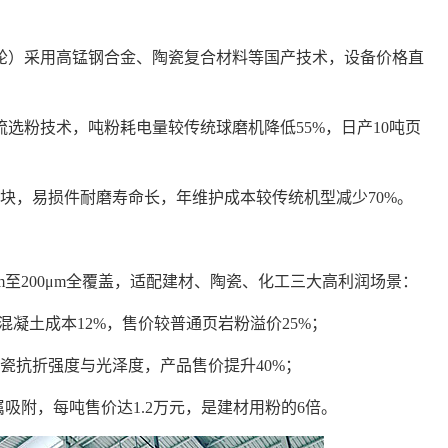
：
轮）采用高锰钢合金、陶瓷复合材料等国产技术，设备价格直
流选粉技术，吨粉耗电量较传统球磨机降低
55%，日产10吨页
模块，易损件
耐磨寿命长
，年维护成本较传统机型减少
70%。
μm至200μm全覆盖，适配建材、陶瓷、化工三大高利润场景：
低混凝土成本12%，售价较普通页岩粉溢价25%；
陶瓷抗折强度与光泽度，产品售价提升40%；
吸附，每吨售价达1.2万元，是建材用粉的6倍。