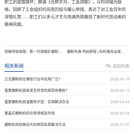
职工的家国情怀；朗诵《光辉岁月，工会颂歌》，以时间轴为脉
络，回顾了工会组织的风雨历程与暖心举措，表达了对工会百年的
深情礼赞……职工们以多元才艺与饱满热情展现了新时代劳动者的
精神风貌。
突破传统局限：新一代铜尾矿磨粉机实现高能低耗
磨粉先锋 钙启新程 | 科利瑞克出席南阳钙粉峰会
相关新闻
返回列表
立式磨粉机在哪些行业中应用广泛？
2026-05-19
雷蒙磨粉机容易发生异常的原因有哪些？
2026-05-13
雷蒙磨粉机高温散热不佳：实用解决办法
2026-04-24
重晶石磨粉机的应用领域及市场
2026-02-04
磨粉机风机振动大的原因及其解决方法
2026-01-07