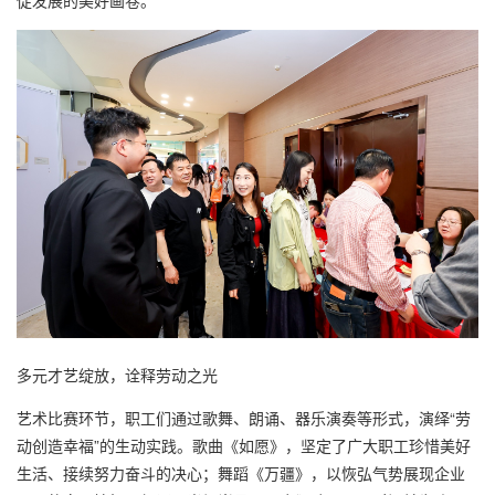
多元才艺绽放，诠释劳动之光
艺术比赛环节，职工们通过歌舞、朗诵、器乐演奏等形式，演绎“劳
动创造幸福”的生动实践。歌曲《如愿》，坚定了广大职工珍惜美好
生活、接续努力奋斗的决心；舞蹈《万疆》，以恢弘气势展现企业