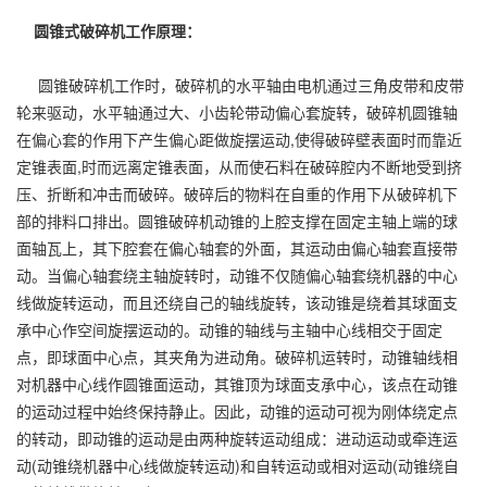
圆锥式破碎机工作原理：
圆锥破碎机工作时，破碎机的水平轴由电机通过三角皮带和皮带
轮来驱动，水平轴通过大、小齿轮带动偏心套旋转，破碎机圆锥轴
在偏心套的作用下产生偏心距做旋摆运动,使得破碎壁表面时而靠近
定锥表面,时而远离定锥表面，从而使石料在破碎腔内不断地受到挤
压、折断和冲击而破碎。破碎后的物料在自重的作用下从破碎机下
部的排料口排出。圆锥破碎机动锥的上腔支撑在固定主轴上端的球
面轴瓦上，其下腔套在偏心轴套的外面，其运动由偏心轴套直接带
动。当偏心轴套绕主轴旋转时，动锥不仅随偏心轴套绕机器的中心
线做旋转运动，而且还绕自己的轴线旋转，该动锥是绕着其球面支
承中心作空间旋摆运动的。动锥的轴线与主轴中心线相交于固定
点，即球面中心点，其夹角为进动角。破碎机运转时，动锥轴线相
对机器中心线作圆锥面运动，其锥顶为球面支承中心，该点在动锥
的运动过程中始终保持静止。因此，动锥的运动可视为刚体绕定点
的转动，即动锥的运动是由两种旋转运动组成：进动运动或牵连运
动(动锥绕机器中心线做旋转运动)和自转运动或相对运动(动锥绕自