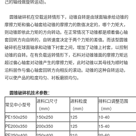
己的轴线做旋转运动)。
圆锥破碎机在空载运转情形下，动锥自转是由球面轴承给动锥的
摩擦力矩和偏心轴套给动锥的摩擦力的数值决定的，哪个力矩大，
则动锥即依此力矩的方向转动。在正常情况下动锥都是顺着偏心轴
套回转方向自转的，自转速度决定于两个力矩的差值。而该型圆锥
破碎机在球面轴承和动锥下衬套之间，增加了动锥上衬套，以控制
动锥的自转。在有负载运转情形下，石料对动锥锥面的摩擦力矩远
超过偏心轴套对动锥产生的摩擦力矩，此时动锥以其母线为顺时轴
沿料层作与偏心轴套回转方向相反的滚动。动锥的这种自转运动，
可以使产品的粒度均匀、衬板磨损均匀。
圆锥破碎机技术参数：
进料口尺寸
进料粒度
排料口调整范围
常见中小型号
（mm）
（mm）
（mm）
PE150x250
150x250
125
10-40
PE200x350
200x350
125
15-40
PE250x400
250x400
210
20-60