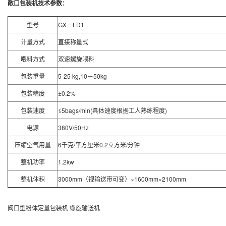
敞口包装机技术参数：
型号
GX－LD1
计量方式
直接称量式
喂料方式
双速螺旋喂料
包装重量
5-25 kg,10－50kg
包装精度
±0.2%
包装速度
≤5bags/min(具体速度根据工人熟练程度)
电源
380V/50Hz
压缩空气用量
6千克/平方厘米0.2立方米/分钟
整机功率
1.2kw
整机体积
3000mm（视输送带可变）×1600mm×2100mm
阀口型粉体定量包装机
螺旋输送机