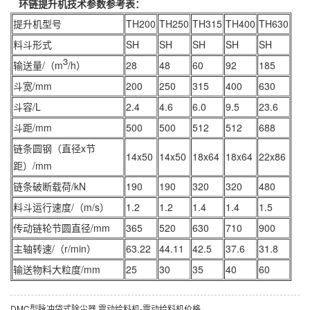
环链提升机技术参数参考表：
提升机型号
TH200
TH250
TH315
TH400
TH630
料斗形式
SH
SH
SH
SH
SH
3
输送量/（m
/h）
28
48
60
92
185
斗宽/mm
200
250
315
400
630
斗容/L
2.4
4.6
6.0
9.5
23.6
斗距/mm
500
500
512
512
688
链条圆钢（直径x节
14x50
14x50
18x64
18x64
22x86
距）/mm
链条破断载荷/kN
190
190
320
320
480
料斗运行速度/（m/s）
1.2
1.2
1.4
1.4
1.5
传动链轮节圆直径/mm
365
520
630
710
900
主轴转速/（r/min）
63.22
44.11
42.5
37.6
31.8
输送物料大粒度/mm
25
30
35
40
60
DMC型脉冲袋式除尘器
震动给料机-震动给料机价格