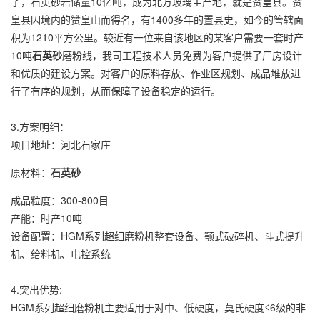
了，石英砂岩储量10亿吨，成为北方玻璃主产地，就是赞皇县。赞
皇县因境内的赞皇山而得名，有1400多年的置县史，如今的管辖面
积为1210平方公里。
较近有一位来自该地区的某客户需要一套时产
10吨
石英砂
磨粉线，我司工程技术人员免费为客户提供了厂房设计
和优质的建设方案。对客户的原料存放、作业区规划、成品堆放进
行了有序的规划，从而保障了设备稳定的运行。
3.方案明细：
项目地址：
河北石家庄
原材料：
石英砂
成品粒度：300-800目
产能：时产10吨
设备配置：HGM系列超细磨粉机整套设备、颚式破碎机、斗式提升
机、给料机、电控系统
4.突出优势:
HGM系列超细磨粉机主要适用于对中、低硬度，莫氏硬度≤6级的非