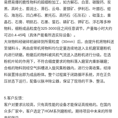
易燃易爆的脆性物料的超细粉加工，如方解石、白垩、碳酸钙、炭
黑、高岭土、膨润土、滑石、云母、菱镁矿、伊利石、叶腊石、蛭
石、海泡石、凹凸棒石、累托石、高钙石（石灰石）、硅藻土、重
晶石、石膏、明矾石、石墨、萤石、磷矿石、钾矿石、浮石等多种
物料，细粉成品粒度在325-3000目之间任意调节，产量每小时大约
可达0.4-45吨（具体产能看所选实际设备）。
大块物料经破碎机破碎到所需粒度（30mm）后，由提升机将物料送
至储料斗，再由皮带机将物料均匀定量连续地送入主机磨室磨粉机
内进行研磨。粉磨后的物料被风机气流送入选粉机进行分级。在选
粉机叶轮的作用下，不符合细度要求的物料落入磨室内重新碾磨；
合格的物料则经空气斜槽进入旋风集粉器内，进行分离收集，经排
料装置排出即为成品粉体。整个过程属于闭路循环系统，并在正负
压状态下运行，配备以脉冲除尘器，保证了现场的干净、整洁。
5.客户反馈：
客户对要求比较高，只有高性能的设备才能保证高规格的。在国内
众多厂家中，客户选定了HGM系列磨粉机，期待项目中未来的所带
来的效益。